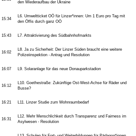
den Wiederaufbau der Ukraine
L6. Umweltticket OÖ für Linzer*innen: Um 1 Euro pro Tag mit
15:34
den Öffis durch ganz OÖ
15:43
L7. Attraktivierung des Südbahnhofmarkts
L8. Ja zu Sicherheit: Der Linzer Süden braucht eine weitere
16:02
Polizeiinspektion - Antrag und Resolution
16:07
L9. Solaranlage für das neue Donauparkstadion
L10. Goethestraße: Zukünftige Ost-West-Achse für Räder und
16:12
Busse?
16:21
L11. Linzer Studie zum Wohnraumbedarf
L12. Mehr Menschlichkeit durch Transparenz und Fairness im
16:31
Asylwesen - Resolution
L13. Schulen für Fort- und Weiterbildungen für Pädagog*innen