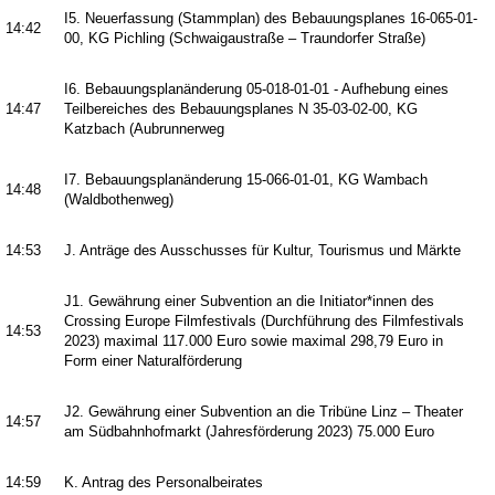
I5. Neuerfassung (Stammplan) des Bebauungsplanes 16-065-01-
14:42
00, KG Pichling (Schwaigaustraße – Traundorfer Straße)
I6. Bebauungsplanänderung 05-018-01-01 - Aufhebung eines
14:47
Teilbereiches des Bebauungsplanes N 35-03-02-00, KG
Katzbach (Aubrunnerweg
I7. Bebauungsplanänderung 15-066-01-01, KG Wambach
14:48
(Waldbothenweg)
14:53
J. Anträge des Ausschusses für Kultur, Tourismus und Märkte
J1. Gewährung einer Subvention an die Initiator*innen des
Crossing Europe Filmfestivals (Durchführung des Filmfestivals
14:53
2023) maximal 117.000 Euro sowie maximal 298,79 Euro in
Form einer Naturalförderung
J2. Gewährung einer Subvention an die Tribüne Linz – Theater
14:57
am Südbahnhofmarkt (Jahresförderung 2023) 75.000 Euro
14:59
K. Antrag des Personalbeirates