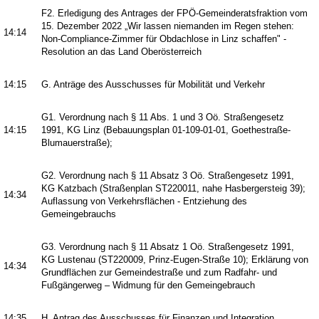
F2. Erledigung des Antrages der FPÖ-Gemeinderatsfraktion vom
15. Dezember 2022 „Wir lassen niemanden im Regen stehen:
14:14
Non-Compliance-Zimmer für Obdachlose in Linz schaffen" -
Resolution an das Land Oberösterreich
14:15
G. Anträge des Ausschusses für Mobilität und Verkehr
G1. Verordnung nach § 11 Abs. 1 und 3 Oö. Straßengesetz
14:15
1991, KG Linz (Bebauungsplan 01-109-01-01, Goethestraße-
Blumauerstraße);
G2. Verordnung nach § 11 Absatz 3 Oö. Straßengesetz 1991,
KG Katzbach (Straßenplan ST220011, nahe Hasbergersteig 39);
14:34
Auflassung von Verkehrsflächen - Entziehung des
Gemeingebrauchs
G3. Verordnung nach § 11 Absatz 1 Oö. Straßengesetz 1991,
KG Lustenau (ST220009, Prinz-Eugen-Straße 10); Erklärung von
14:34
Grundflächen zur Gemeindestraße und zum Radfahr- und
Fußgängerweg – Widmung für den Gemeingebrauch
14:35
H. Antrag des Ausschusses für Finanzen und Integration